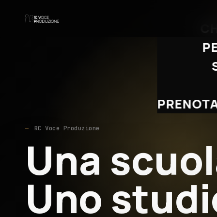
CH
P
PRENOTA
RC Voce Produzione
Una scuol
Uno studi