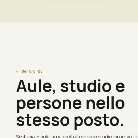
Dentro RC
Aule, studio e
persone nello
stesso posto.
Si studia in aula, si riascolta la voce in studio, si prova il