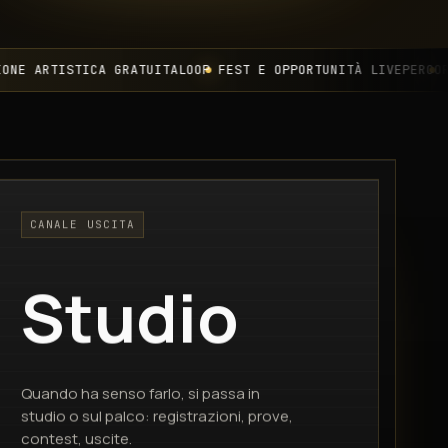
TISTICA GRATUITA
LOOP FEST E OPPORTUNITÀ LIVE
PERCORSI VOC
CANALE USCITA
Studio
Quando ha senso farlo, si passa in
studio o sul palco: registrazioni, prove,
contest, uscite.