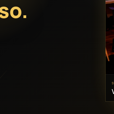
so.
S