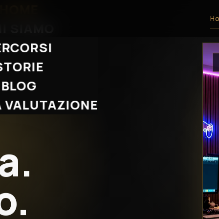
HOME
H
I SIAMO
ERCORSI
STORIE
BLOG
 VALUTAZIONE
a.
o.