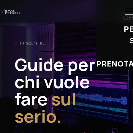
CH
P
Magazine RC
Guide per
PRENOTA
chi vuole
fare
sul
serio.