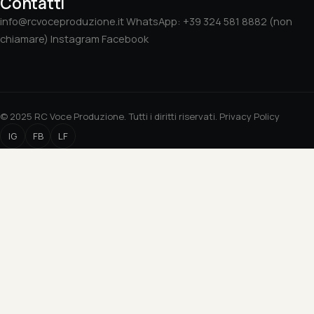
Contatti
info@rcvoceproduzione.it
WhatsApp: +39 324 581 8882 (non
chiamare)
Instagram
Facebook
© 2025 RC Voce Produzione. Tutti i diritti riservati.
Privacy Policy
IG
FB
LF