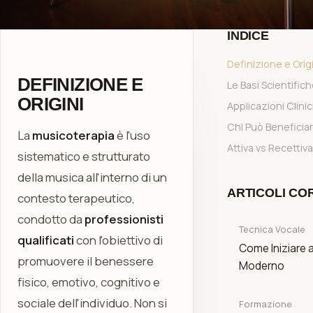
INDICE
Definizione e Orig
DEFINIZIONE E
Le Basi Scientific
ORIGINI
Applicazioni Clini
Chi Può Beneficia
La
musicoterapia
è l'uso
Attiva vs Recettiv
sistematico e strutturato
della musica all'interno di un
ARTICOLI CO
contesto terapeutico,
condotto da
professionisti
Tecnica Vocale
qualificati
con l'obiettivo di
Come Iniziare 
promuovere il benessere
Moderno
fisico, emotivo, cognitivo e
sociale dell'individuo. Non si
Formazione