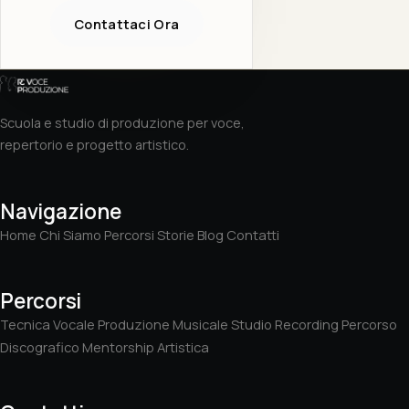
Contattaci Ora
Scuola e studio di produzione per voce,
repertorio e progetto artistico.
Navigazione
Home
Chi Siamo
Percorsi
Storie
Blog
Contatti
Percorsi
Tecnica Vocale
Produzione Musicale
Studio Recording
Percorso
Discografico
Mentorship Artistica