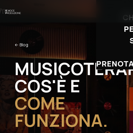
CH
P
← Blog
MUSICOTERAP
PRENOTA
COS'È E
COME
FUNZIONA.